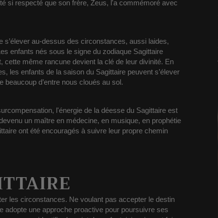
 été si respecté que son frère, Zeus, l'a commémoré avec
de s’élever au-dessus des circonstances, aussi laides,
es enfants nés sous le signe du zodiaque Sagittaire
 cette même rancune devient la clé de leur divinité.
En
les, les enfants de la saison du Sagittaire peuvent s’élever
sse beaucoup d’entre nous cloués au sol.
urcompensation, l'énergie de la déesse du Sagittaire est
t devenu un maître en médecine, en musique, en prophétie
ttaire ont été encouragés à suivre leur propre chemin
ITTAIRE
ter les circonstances.
Ne voulant pas accepter le destin
ire adopte
une approche proactive pour poursuivre ses