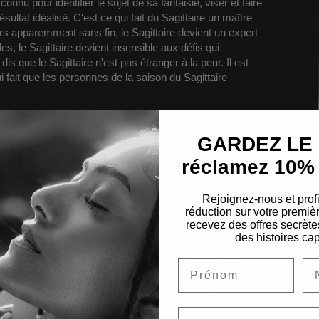
connu pour identifier le sujet de sa fantaisie, viser et faire
ultat idéalisé. C'est ce qui fait du Sagittaire un maître
rs apparemment sans fin, le Sagittaire devient un expert
s, le Sagittaire devient insensible aux défis qui
 que le Sagittaire n'est pas étranger à la peur.
Il est
i fait que les personnes de la saison du Sagittaire
GARDEZ LE L
UE
réclamez 10% 
Rejoignez-nous et prof
arne l'essence de l'adaptabilité et de l'évolution. L'énergie
réduction sur votre prem
ortunités dans le changement et s'adapte gracieusement
recevez des offres secrète
re que la transformation n'est pas une perturbation mais
des histoires cap
omprendre en adoptant des perspectives diverses, en
yage plutôt que la destination.
Avec les conseils du
la rigidité, à nous ouvrir au changement et à croire que
t ou d'arrivée, mais par la façon dont nous naviguons
Email