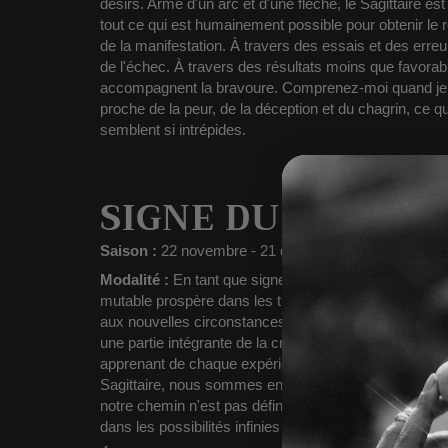
désirs.
Armé d'un arc et d'une flèche, le Sagittaire est 
tout ce qui est humainement possible pour obtenir le rés
de la manifestation.
À travers des essais et des erreu
de l'échec.
À travers des résultats moins que favorable
accompagnent la bravoure. Comprenez-moi quand je dis
proche de la peur, de la déception et du chagrin, ce qu
semblent si intrépides.
SIGNE DU ZODIAQ
Saison :
22 novembre - 21 décembre
Modalité :
En tant que signe mutable, le Sagittaire inc
mutable prospère dans les transitions,
trouve des opp
aux nouvelles circonstances. Le Sagittaire nous mont
une partie intégrante de la croissance.
Il cherche à c
apprenant de chaque expérience et en valorisant le vo
Sagittaire, nous sommes encouragés à nous libérer de 
notre chemin n'est pas défini par notre point de dépar
dans les possibilités infinies de la vie.