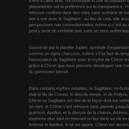
d’être à l’aise avec l’inconfortable et une acceptation
plaisanteries ont la préférence sur la transparence, l’
retrouve confinée dans des rôles sans scénario et m
rien à voir avec le Sagittaire ; au lieu de cela, elle 
perspectives non conventionnelles même si c’est au dét
peut y avoir de véritable paix sans un sens authentiq
Gouverné par la planète Jupiter, symbole d'expansion
comme un signe chanceux, même s'il lui faut du tem
l'association du Sagittaire avec le mythe de Chiron so
grâce à Chiron que nous pouvons développer une compré
du guérisseur blessé.
Dans certains mythes notables, le Sagittaire, mi-ho
était le fils de Cronos, le dieu du temps, et de Phily
Chiron ou Sagittaire est née de la façon dont les vent
un rejet, et Chiron s'est retrouvé sans parents jusqu'à
guérison, Apollon, et la déesse de la chasse, Artémis
exprimée plus tard en trouvant un but dans sa vie e
Artémis et Apollon, le lui ont appris, Chiron est deven