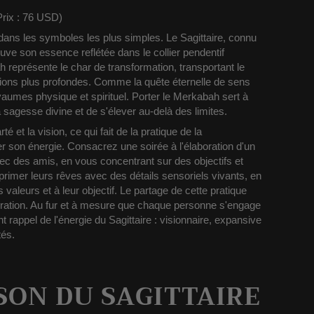
Prix : 76 USD)
 dans les symboles les plus simples.
Le Sagittaire, connu
rouve son essence reflétée dans le collier pendentif
eprésente le char de transformation, transportant le
xions plus profondes. Comme la quête éternelle de sens
oyaumes physique et spirituel.
Porter le Merkabah sert à
 sagesse divine et de s'élever au-delà des limites.
té et la vision, ce qui fait de la pratique de la
er son énergie. Consacrez une soirée à l'élaboration d'un
vec des amis, en vous concentrant sur des objectifs et
primer leurs rêves avec des détails sensoriels vivants, en
 valeurs et à leur objectif. Le partage de cette pratique
iration. Au fur et à mesure que chaque personne s'engage
 rappel de l'énergie du Sagittaire : visionnaire, expansive
tés.
ISON DU SAGITTAIRE