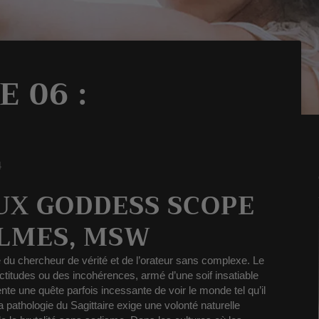
 06 :
4
UX GODDESS SCOPE
LMES, MSW
e du chercheur de vérité et de l’orateur sans complexe.
Le
ctitudes ou des incohérences, armé d’une soif insatiable
ente une quête parfois incessante de voir le monde tel qu’il
 pathologie du Sagittaire exige une volonté naturelle