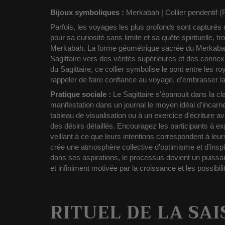
Bijoux symboliques :
Merkabah | Collier pendentif (
Parfois, les voyages les plus profonds sont capturés
pour sa curiosité sans limite et sa quête spirituelle, t
Merkabah. La forme géométrique sacrée du Merkabah r
Sagittaire vers des vérités supérieures et des conne
du Sagittaire, ce collier symbolise le pont entre les r
rappeler de faire confiance au voyage, d'embrasser la
Pratique sociale :
Le Sagittaire s'épanouit dans la clar
manifestation dans un journal le moyen idéal d'incarn
tableau de visualisation ou à un exercice d'écriture a
des désirs détaillés. Encouragez les participants à ex
veillant à ce que leurs intentions correspondent à leurs
crée une atmosphère collective d'optimisme et d'insp
dans ses aspirations, le processus devient un puissant
et infiniment motivée par
la croissance et les possibili
RITUEL DE LA SA