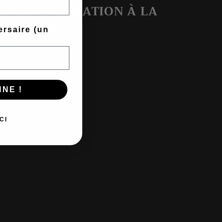
TRANSFORMATION À LA
MATIÈRE
ersaire (un
Plus
NE !
CI