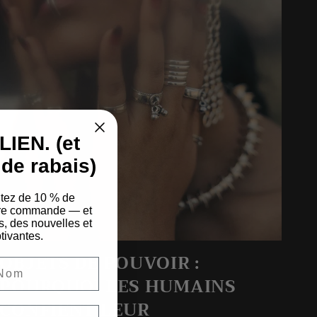
IEN. (et
de rabais)
itez de 10 % de
ière commande — et
s, des nouvelles et
tivantes.
OBJETS DE POUVOIR :
POURQUOI LES HUMAINS
CONFIENT LEUR