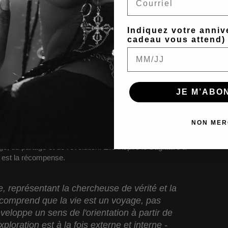
t une énergie dynamique et transformatrice qu'il est
lle, poussant le Sagittaire à explorer, créer et inspirer.
a destruction d'un incendie incontrôlé,
le feu du Sagittaire
Indiquez votre anniv
flamme les passions et ouvre la voie vers une
cadeau vous attend)
quête incessante d'aventure et de découverte du
 et d'étincelle qui allume la joie et la connexion. Son
'entourent à briller plus fort.
n et de la sagesse, est le guide céleste du Sagittaire.
JE M’ABON
urage le Sagittaire à rechercher la vérité et le sens
rise l'optimisme, accordant au Sagittaire une croyance
d'explorer l'inconnu. Cette planète amplifie la capacité du
NON MER
esse issue d'expériences diverses pour découvrir des
 Sagittaire que l'abondance ne réside pas dans
 du partage et de l'évolution. Elle inspire le Sagittaire à
e est la récompense.
re, représentant la chercheuse de vérité et la
 comprend que la vie est un voyage, pas
veloppe un sens de l'orientation à partir de
xploration est à la fois externe et interne -