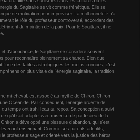
 de la brutalité sans sadisme. Dans les cultures où les
énergie du Sagittaire se vit comme frénétique. Elle se
anque de motivation pour improviser. La malhonnêteté n’a
assumerait le rôle du professeur controversé, accordant des
riment du maintien de la paix. Pour le Sagittaire, il ne
ue.
 et d'abondance, le Sagittaire se considère souvent
ps pour reconnaître pleinement sa chance.
Bien que
it l'une des fables astrologiques les moins connues, c'est
hension plus vitale de l'énergie sagittaire, la tradition
mme mi-cheval, est associé au mythe de Chiron. Chiron
ra, une Océanide. Par conséquent, l'énergie ardente de
s du temps ont trahi l'eau au repos. Sa conception a suivi
 ce qu'il soit adopté avec miséricorde par le dieu de la
. Chiron a développé une blessure d'abandon, qui s'est
n devenant enseignant. Comme ses parents adoptifs,
u le professeur sage et orienté vers la justice des héros