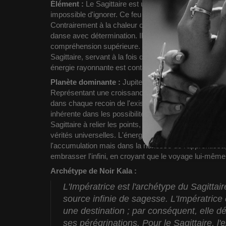
Élément :
Le Sagittaire est un signe de feu, dégagean
impossible d'ignorer. Ce feu brûle d'une curiosité éterne
Contrairement à la chaleur constante d'un foyer ou à l
danse avec détermination.
Il illumine les vérités, en
compréhension supérieure.
Cet élément alimente la 
Sagittaire, servant à la fois de lumière dans l'obscurité
énergie rayonnante est contagieuse, inspirant ceux qui l
Planète dominante :
Jupiter, la planète de l'expansio
Représentant une croissance sans limites, Jupiter enco
dans chaque recoin de l'existence. Son influence favo
inhérente dans les possibilités de la vie et le courage 
Sagittaire à relier les points, en synthétisant la sag
vérités universelles. L'énergie de Jupiter rappelle au
l'accumulation mais dans la richesse de l'apprentissage,
embrasser l'infini, en croyant que le voyage lui-mêm
Archétype de Noir Kala :
L'Impératrice est l'archétype du Sagittai
source infinie de sagesse.
L'Impératrice
une destination ; par conséquent, elle dé
ses pérégrinations. Pour le Sagittaire, l'e