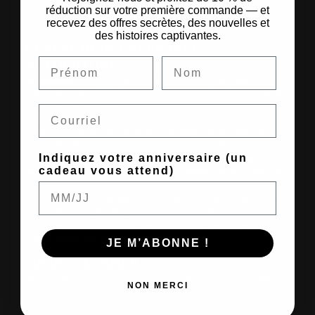
réduction sur votre première commande — et
d'échanges sur les réalités et les enjeux vécus en tant que
recevez des offres secrètes, des nouvelles et
personnes BIPOC au Québec.
des histoires captivantes.
CENTRE DE GOUVERNANCE
AUTOCHTONE
@nativegov
| Organisation à but non lucratif dirigée par des
autochtones et dédiée à soutenir les acteurs du changement et
les nations autochtones
Email
« Native Governance Center est une organisation à but non
lucratif dirigée par des autochtones qui dessert les nations
Indiquez votre anniversaire (un
autochtones de Mni Sota Makoce, du Dakota du Nord et du
cadeau vous attend)
Dakota du Sud. Nous soutenons les dirigeants autochtones dans
leurs efforts pour reconstruire leurs nations grâce à nos
programmes de développement du leadership et de soutien à la
gouvernance tribale. Nous croyons que le renforcement de la
gouvernance constitue une voie directe vers l’amélioration de la
qualité de vie des Autochtones.
JE M’ABONNE !
ME DÉCOLONISER
@decolonizemyself
| Parcours personnel des Premières Nations
NON MERCI
«Explorer la colonisation, la décolonisation, la guérison et la