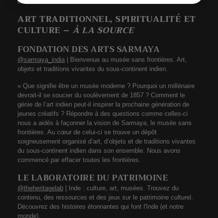
culture. Tout le monde est le bienvenu. »
ART TRADITIONNEL, SPIRITUALITÉ ET
CULTURE –
À LA SOURCE
FONDATION DES ARTS SARMAYA
@sarmaya_india
| Bienvenue au musée sans frontières. Art,
objets et traditions vivantes du sous-continent indien.
« Que signifie être un musée moderne ? Pourquoi un millénaire
devrait-il se soucier du soulèvement de 1857 ? Comment le
génie de l’art indien peut-il inspirer la prochaine génération de
jeunes créatifs ? Répondre à des questions comme celles-ci
nous a aidés à façonner la vision de Sarmaya, le musée sans
frontières. Au cœur de celui-ci se trouve un dépôt
soigneusement organisé d’art, d’objets et de traditions vivantes
du sous-continent indien dans son ensemble. Nous avons
commencé par effacer toutes les frontières.
LE LABORATOIRE DU PATRIMOINE
@theheritagelab
| Inde : culture, art, musées. Trouvez du
contenu, des ressources et des jeux sur le patrimoine culturel.
Découvrez des histoires étonnantes qui font l'Inde (et notre
monde).