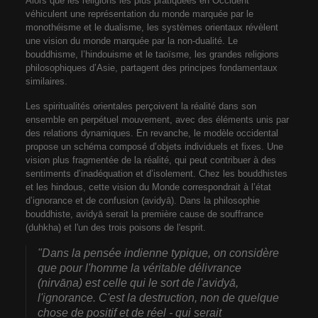
Alors que les religions les plus pratiquées en Occident
véhiculent une représentation du monde marquée par le
monothéisme et le dualisme, les systèmes orientaux révèlent
une vision du monde marquée par la non-dualité. Le
bouddhisme, l’hindouisme et le taoïsme, les grandes religions
philosophiques d’Asie, partagent des principes fondamentaux
similaires.
Les spiritualités orientales perçoivent la réalité dans son
ensemble en perpétuel mouvement, avec des éléments unis par
des relations dynamiques. En revanche, le modèle occidental
propose un schéma composé d’objets individuels et fixes. Une
vision plus fragmentée de la réalité, qui peut contribuer à des
sentiments d’inadéquation et d’isolement. Chez les bouddhistes
et les hindous, cette vision du Monde correspondrait à l’état
d’ignorance et de confusion (avidyā). Dans la philosophie
bouddhiste, avidyā serait la première cause de souffrance
(duhkha) et l'un des trois poisons de l'esprit.
"Dans la pensée indienne typique, on considère
que pour l'homme la véritable délivrance
(nirvāṇa) est celle qui le sort de l'avidyā,
l'ignorance. C'est la destruction, non de quelque
chose de positif et de réel - qui serait