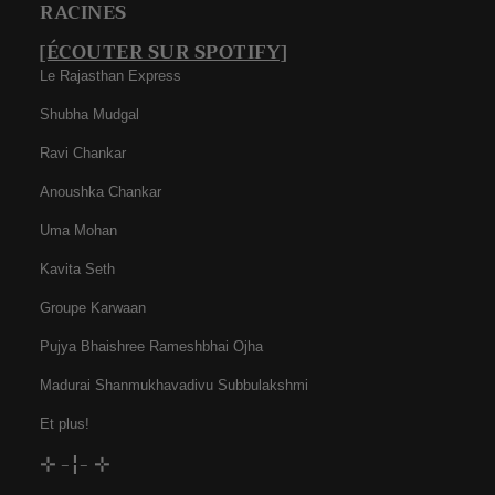
RACINES
[ÉCOUTER SUR SPOTIFY]
Le Rajasthan Express
Shubha Mudgal
Ravi Chankar
Anoushka Chankar
Uma Mohan
Kavita Seth
Groupe Karwaan
Pujya Bhaishree Rameshbhai Ojha
Madurai Shanmukhavadivu Subbulakshmi
Et plus!
⊹ -¦- ⊹