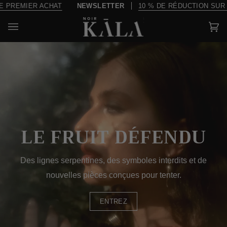
Passer
REMIER ACHAT
À PARTIR DE 200 $, LA LIVRAISON EST OFFERTE
au
contenu
Pa
(0)
LE FRUIT DÉFENDU
Des lignes serpentines, des symboles interdits et de
nouvelles pièces conçues pour tenter.
ENTREZ