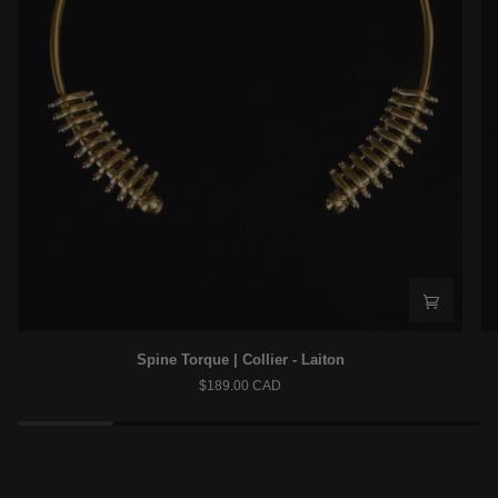
Spine
An
Spine Torque | Collier - Laiton
Torque
Cr
$189.00 CAD
|
|
Collier
Col
-
Pe
Laiton
-
Ar
92